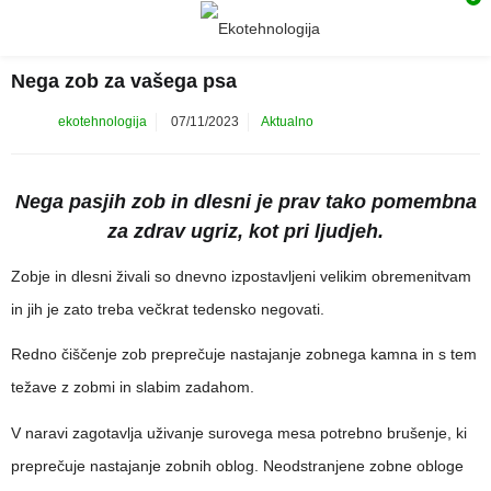
Nega zob za vašega psa
Posted
ekotehnologija
07/11/2023
Aktualno
on
Nega pasjih zob in dlesni je prav tako pomembna
za zdrav ugriz, kot pri ljudjeh.
Zobje in dlesni živali so dnevno izpostavljeni velikim obremenitvam
in jih je zato treba večkrat tedensko negovati.
Redno čiščenje zob preprečuje nastajanje zobnega kamna in s tem
težave z zobmi in slabim zadahom.
V naravi zagotavlja uživanje surovega mesa potrebno brušenje, ki
preprečuje nastajanje zobnih oblog. Neodstranjene zobne obloge