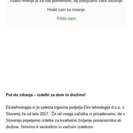
Vsako mnenje je za nas pomembno, da izboljšamo vaše izkušnje.
Hvala vam za mnenje.
Pišite nam!
Pot do zdravja – izdelki za dom in družino!
Ekotehnologija.si je spletna trgovina podjetja Eko tehnologija d.o.o. v
Sloveniji že od leta 2017. Že od vsega začetka si prizadevamo, da v
Slovenijo pripeljemo izdelke za kvalitetno življenje posameznika ali
družine. Strmimo k ekološkim in varčnim izdelkom.