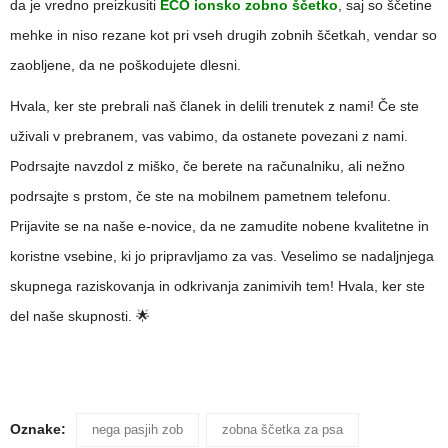
da je vredno preizkusiti
ECO ionsko zobno ščetko
, saj so ščetine
mehke in niso rezane kot pri vseh drugih zobnih ščetkah, vendar so
zaobljene, da ne poškodujete dlesni.
Hvala, ker ste prebrali naš članek in delili trenutek z nami! Če ste
uživali v prebranem, vas vabimo, da ostanete povezani z nami.
Podrsajte navzdol z miško, če berete na računalniku, ali nežno
podrsajte s prstom, če ste na mobilnem pametnem telefonu.
Prijavite se na naše e-novice, da ne zamudite nobene kvalitetne in
koristne vsebine, ki jo pripravljamo za vas. Veselimo se nadaljnjega
skupnega raziskovanja in odkrivanja zanimivih tem! Hvala, ker ste
del naše skupnosti. 🌟
Oznake:
nega pasjih zob
zobna ščetka za psa