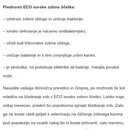
Prednosti ECO ionske zobne ščetke:
– odstrani zobne obloge in uničuje bakterije,
– ionsko delovanje je naravno antibakterijsko,
– očisti tudi trdovratne zobne obloge,
– uničuje bakterije in s tem zmanjšuje zobni karies,
– je ekološka, ne potrebuje elektrike ali baterije, manjša poraba
vode …
Navadite vašega štirinožca previdno in čimprej, po možnosti že kot
mladiča na ščetkanje zob z ECO ionsko zobno ščetko. Lahko traja
nekaj mesecev, preden bo popolnoma sprejel ščetkanje zob. Zato
ga ne boste rabili peljati k veterinarju na čiščenje zobnega kamna
pod anastezijo na vsakih nekaj let in boste prihranili, zato menimo,