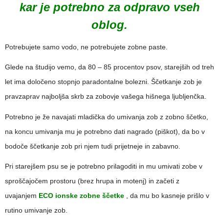
kar je potrebno za odpravo vseh
oblog.
Potrebujete samo vodo, ne potrebujete zobne paste.
Glede na študijo vemo, da 80 – 85 procentov psov, starejših od treh
let ima določeno stopnjo paradontalne bolezni. Ščetkanje zob je
pravzaprav najboljša skrb za zobovje vašega hišnega ljubljenčka.
Potrebno je že navajati mladička do umivanja zob z zobno ščetko,
na koncu umivanja mu je potrebno dati nagrado (piškot), da bo v
bodoče ščetkanje zob pri njem tudi prijetneje in zabavno.
Pri starejšem psu se je potrebno prilagoditi in mu umivati zobe v
sproščajočem prostoru (brez hrupa in motenj) in začeti z
uvajanjem
ECO ionske zobne ščetke
, da mu bo kasneje prišlo v
rutino umivanje zob.