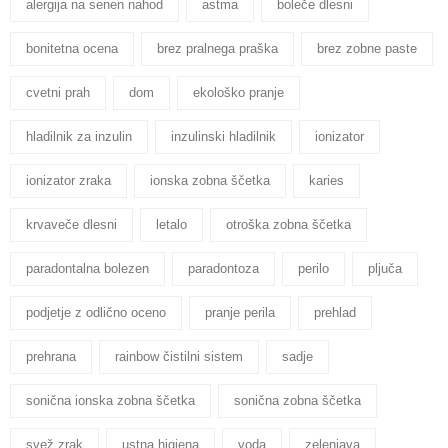
alergija na senen nahod
astma
boleče dlesni
bonitetna ocena
brez pralnega praška
brez zobne paste
cvetni prah
dom
ekološko pranje
hladilnik za inzulin
inzulinski hladilnik
ionizator
ionizator zraka
ionska zobna ščetka
karies
krvaveče dlesni
letalo
otroška zobna ščetka
paradontalna bolezen
paradontoza
perilo
pljuča
podjetje z odlično oceno
pranje perila
prehlad
prehrana
rainbow čistilni sistem
sadje
sonična ionska zobna ščetka
sonična zobna ščetka
svež zrak
ustna higiena
voda
zelenjava