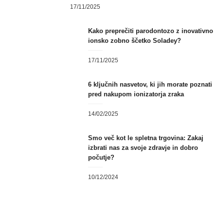
Posted
17/11/2025
on
Kako preprečiti parodontozo z inovativno
ionsko zobno ščetko Soladey?
Posted
17/11/2025
on
6 ključnih nasvetov, ki jih morate poznati
pred nakupom ionizatorja zraka
Posted
14/02/2025
on
Smo več kot le spletna trgovina: Zakaj
izbrati nas za svoje zdravje in dobro
počutje?
Posted
10/12/2024
on