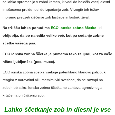
se lahko spremenijo v zobni kamen, ki vodi do bolečih vnetij dlesni
in sčasoma preide tudi do izpadanja zob. V izogib teh težav
moramo prevzeti čiščenje zob lastnice in lastniki živali.
Na tržišču lahko ponudimo
ECO ionsko zobno ščetko
, ki
obljublja, da bo naredila veliko več, kot pa sedanje zobne
ščetke vašega psa.
ECO ionska zobna ščetka je primerna tako za ljudi, kot za vaše
hišne ljubljenčke (pse, muce).
ECO ionska zobna ščetka vsebuje patentitano titanovo palico, ki
reagira z naravnimi ali umetnimi viri svetlobe, da se raztopi na
zobeh ob stiku. Ionska zobna ščetka ne zahteva agresivnega
krtačenja pri čiščenju zob.
Lahko ščetkanje zob in dlesni je vse