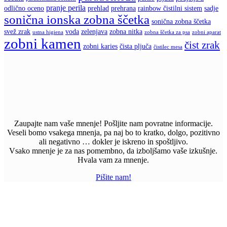
pranje perila
odlično oceno
prehlad
prehrana
rainbow čistilni sistem
sadje
sonična ionska zobna ščetka
sonična zobna ščetka
svež zrak
voda
zelenjava
zobna nitka
ustna higiena
zobna ščetka za psa
zobni aparat
zobni kamen
čist zrak
zobni karies
čista pljuča
čistilec mesa
Zaupajte nam vaše mnenje! Pošljite nam povratne informacije.
Veseli bomo vsakega mnenja, pa naj bo to kratko, dolgo, pozitivno
ali negativno … dokler je iskreno in spoštljivo.
Vsako mnenje je za nas pomembno, da izboljšamo vaše izkušnje.
Hvala vam za mnenje.
Pišite nam!