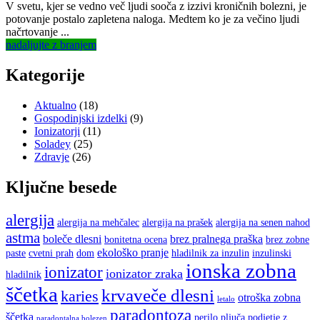
on
V svetu, kjer se vedno več ljudi sooča z izzivi kroničnih bolezni, je
potovanje postalo zapletena naloga. Medtem ko je za večino ljudi
načrtovanje ...
nadaljujte z branjem
Kategorije
Aktualno
(18)
Gospodinjski izdelki
(9)
Ionizatorji
(11)
Soladey
(25)
Zdravje
(26)
Ključne besede
alergija
alergija na mehčalec
alergija na prašek
alergija na senen nahod
astma
boleče dlesni
brez pralnega praška
bonitetna ocena
brez zobne
ekološko pranje
paste
cvetni prah
dom
hladilnik za inzulin
inzulinski
ionska zobna
ionizator
ionizator zraka
hladilnik
ščetka
krvaveče dlesni
karies
otroška zobna
letalo
paradontoza
ščetka
perilo
pljuča
podjetje z
paradontalna bolezen