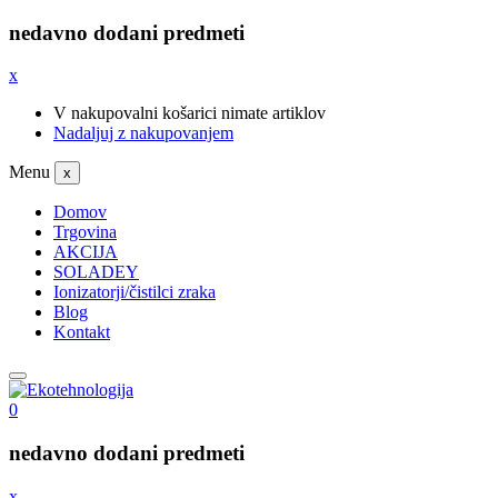
nedavno dodani predmeti
x
V nakupovalni košarici nimate artiklov
Nadaljuj z nakupovanjem
Menu
x
Domov
Trgovina
AKCIJA
SOLADEY
Ionizatorji/čistilci zraka
Blog
Kontakt
0
nedavno dodani predmeti
x