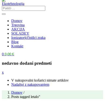
Domov
Trgovina
AKCIJA
SOLADEY
Ionizatorji/čistilci zraka
Blog
Kontakt
0
0,00
€
nedavno dodani predmeti
x
V nakupovalni košarici nimate artiklov
Nadaljuj z nakupovanjem
Domov
/
Posts tagged letalo"