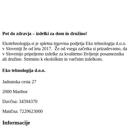
Pot do zdravja – izdelki za dom in družino!
Ekotehnologija.si je spletna trgovina podjetja Eko tehnologija d.o.o.
v Sloveniji že od leta 2017. Že od vsega začetka si prizadevamo, da
v Slovenijo pripeljemo izdelke za kvalitetno življenje posameznika
ali družine. Strmimo k ekološkim in varčnim izdelkom.
Eko tehnologija d.o.o.
Jadranska cesta 27
2000 Maribor
Davčna: 34594370
Matična: 7229623000
Informacije