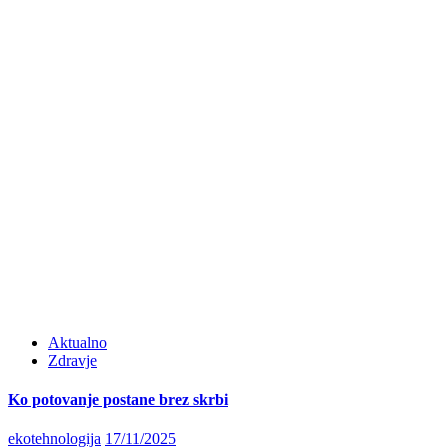
Aktualno
Zdravje
Ko potovanje postane brez skrbi
Posted
ekotehnologija
17/11/2025