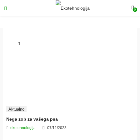
0
Aktualno
Nega zob za vašega psa
Posted
ekotehnologija
07/11/2023
on