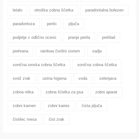
letalo
otroška zobna ščetka
paradontalna bolezen
paradontoza
perilo
pljuča
podjetje z odlično oceno
pranje perila
prehlad
prehrana
rainbow čistilni sistem
sadje
sonična ionska zobna ščetka
sonična zobna ščetka
svež zrak
ustna higiena
voda
zelenjava
zobna nitka
zobna ščetka za psa
zobni aparat
zobni kamen
zobni karies
čista pljuča
čistilec mesa
čist zrak