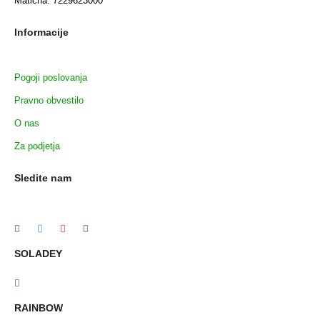
Matična: 7229623000
Informacije
Pogoji poslovanja
Pravno obvestilo
O nas
Za podjetja
Sledite nam
SOLADEY
RAINBOW