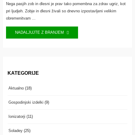
Nega pasjih zob in dlesni je prav tako pomembna za zdrav ugriz, kot
pri ljudjeh. Zobje in dlesni živali so dnevno izpostavljeni velikim
obremenitvam ...
NADALJUJTE Z BRANJEM
KATEGORIJE
Aktualno
(18)
Gospodinjski izdelki
(9)
Ionizatorji
(11)
Soladey
(25)