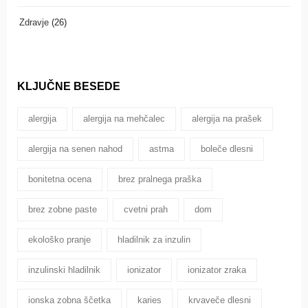
Zdravje
(26)
KLJUČNE BESEDE
alergija
alergija na mehčalec
alergija na prašek
alergija na senen nahod
astma
boleče dlesni
bonitetna ocena
brez pralnega praška
brez zobne paste
cvetni prah
dom
ekološko pranje
hladilnik za inzulin
inzulinski hladilnik
ionizator
ionizator zraka
ionska zobna ščetka
karies
krvaveče dlesni