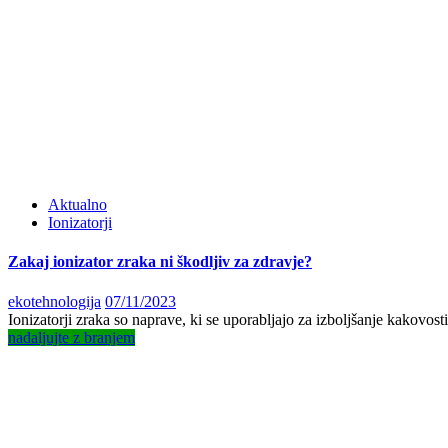
Aktualno
Ionizatorji
Zakaj ionizator zraka ni škodljiv za zdravje?
Posted
ekotehnologija
07/11/2023
on
Ionizatorji zraka so naprave, ki se uporabljajo za izboljšanje kakovosti
nadaljujte z branjem