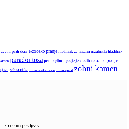
ekološko pranje
cvetni prah
dom
hladilnik za inzulin
inzulinski hladilnik
paradontoza
pranje
perilo
pljuča
podjetje z odlično oceno
bolezen
zobni kamen
enjava
zobna nitka
zobna ščetka za psa
zobni aparat
iskreno in spoštljivo.