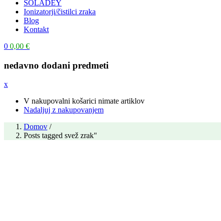
SOLADEY
Ionizatorji/čistilci zraka
Blog
Kontakt
0
0,00
€
nedavno dodani predmeti
x
V nakupovalni košarici nimate artiklov
Nadaljuj z nakupovanjem
Domov
/
Posts tagged svež zrak"