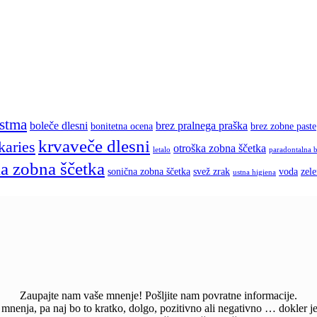
stma
boleče dlesni
brez pralnega praška
bonitetna ocena
brez zobne paste
krvaveče dlesni
karies
otroška zobna ščetka
letalo
paradontalna 
a zobna ščetka
sonična zobna ščetka
svež zrak
voda
zel
ustna higiena
Zaupajte nam vaše mnenje! Pošljite nam povratne informacije.
nenja, pa naj bo to kratko, dolgo, pozitivno ali negativno … dokler je 