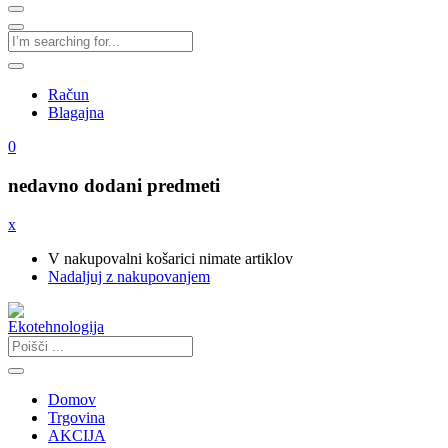
Račun
Blagajna
0
nedavno dodani predmeti
x
V nakupovalni košarici nimate artiklov
Nadaljuj z nakupovanjem
Domov
Trgovina
AKCIJA