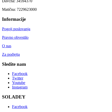
Davčna: 34594370
Matična: 7229623000
Informacije
Pogoji poslovanja
Pravno obvestilo
O nas
Za podjetja
Sledite nam
Facebook
Twitter
Youtube
Instagram
SOLADEY
Facebook