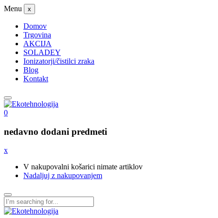
Menu
x
Domov
Trgovina
AKCIJA
SOLADEY
Ionizatorji/čistilci zraka
Blog
Kontakt
0
nedavno dodani predmeti
x
V nakupovalni košarici nimate artiklov
Nadaljuj z nakupovanjem