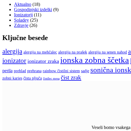
Aktualno
(18)
Gospodinjski izdelki
(9)
Ionizatorji
(11)
Soladey
(25)
Zdravje
(26)
Ključne besede
alergija
a
alergija na mehčalec
alergija na prašek
alergija na senen nahod
ionska zobna ščetka
ionizator
ionizator zraka
sonična ionsk
perila
prehlad
prehrana
rainbow čistilni sistem
sadje
čist zrak
zobni karies
čista pljuča
čistilec mesa
Veseli bomo vsakega m