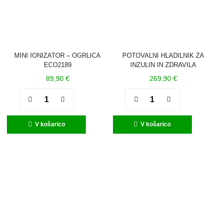
MINI IONIZATOR – OGRLICA
POTOVALNI HLADILNIK ZA
ECO2189
INZULIN IN ZDRAVILA
89,90
€
269,90
€
Quantity
Quantity
V košarico
V košarico