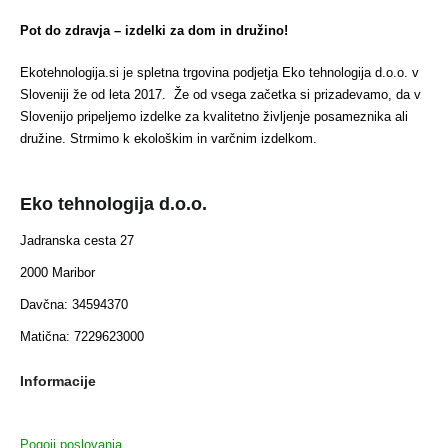
Pot do zdravja – izdelki za dom in družino!
Ekotehnologija.si je spletna trgovina podjetja Eko tehnologija d.o.o. v
Sloveniji že od leta 2017. Že od vsega začetka si prizadevamo, da v
Slovenijo pripeljemo izdelke za kvalitetno življenje posameznika ali
družine. Strmimo k ekološkim in varčnim izdelkom.
Eko tehnologija d.o.o.
Jadranska cesta 27
2000 Maribor
Davčna: 34594370
Matična: 7229623000
Informacije
Pogoji poslovanja