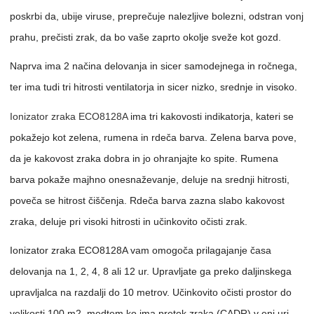
poskrbi da, ubije viruse, preprečuje nalezljive bolezni, odstran vonj
prahu, prečisti zrak, da bo vaše zaprto okolje sveže kot gozd.
Naprva ima 2 načina delovanja in sicer samodejnega in ročnega,
ter ima tudi tri hitrosti ventilatorja in sicer nizko, srednje in visoko.
Ionizator zraka ECO8128A
ima tri kakovosti indikatorja, kateri se
pokažejo kot zelena, rumena in rdeča barva. Zelena barva pove,
da je kakovost zraka dobra in jo ohranjajte ko spite. Rumena
barva pokaže majhno onesnaževanje, deluje na srednji hitrosti,
poveča se hitrost čiščenja. Rdeča barva zazna slabo kakovost
zraka, deluje pri visoki hitrosti in učinkovito očisti zrak.
Ionizator zraka ECO8128A vam omogoča prilagajanje časa
delovanja na 1, 2, 4, 8 ali 12 ur. Upravljate ga preko daljinskega
upravljalca na razdalji do 10 metrov. Učinkovito očisti prostor do
velikosti 100 m2, medtem ko ima pretok zraka (CADR) v eni uri