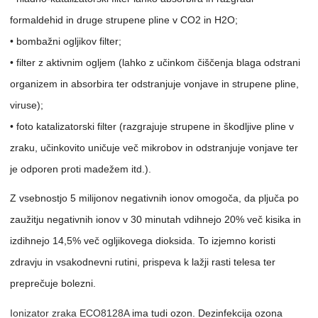
formaldehid in druge strupene pline v CO2 in H2O;
• bombažni ogljikov filter;
• filter z aktivnim ogljem (lahko z učinkom čiščenja blaga odstrani
organizem in absorbira ter odstranjuje vonjave in strupene pline,
viruse);
• foto katalizatorski filter (razgrajuje strupene in škodljive pline v
zraku, učinkovito uničuje več mikrobov in odstranjuje vonjave ter
je odporen proti madežem itd.).
Z vsebnostjo 5 milijonov negativnih ionov omogoča, da pljuča po
zaužitju negativnih ionov v 30 minutah vdihnejo 20% več kisika in
izdihnejo 14,5% več ogljikovega dioksida. To izjemno koristi
zdravju in vsakodnevni rutini, prispeva k lažji rasti telesa ter
preprečuje bolezni.
Ionizator zraka ECO8128A
ima tudi ozon. Dezinfekcija ozona