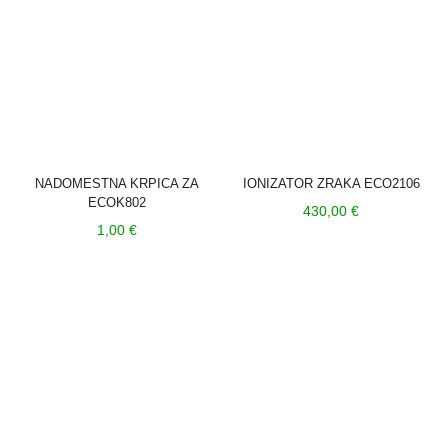
iz
n
st
iz
NADOMESTNA KRPICA ZA
IONIZATOR ZRAKA ECO2106
ECOK802
430,00
€
1,00
€