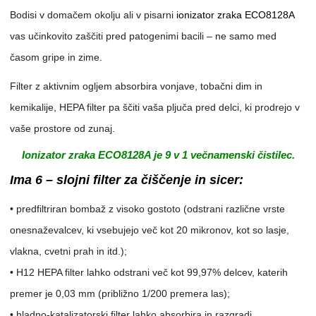
Bodisi v domačem okolju ali v pisarni
ionizator zraka ECO8128A
vas učinkovito zaščiti pred patogenimi bacili – ne samo med
časom gripe in zime.
Filter z aktivnim ogljem absorbira vonjave, tobačni dim in
kemikalije, HEPA filter pa ščiti vaša pljuča pred delci, ki prodrejo v
vaše prostore od zunaj.
Ionizator zraka ECO8128A je 9 v 1 večnamenski čistilec.
Ima 6 – slojni filter za čiščenje in sicer:
• predfiltriran bombaž z visoko gostoto (odstrani različne vrste
onesnaževalcev, ki vsebujejo več kot 20 mikronov, kot so lasje,
vlakna, cvetni prah in itd.);
• H12 HEPA filter lahko odstrani več kot 99,97% delcev, katerih
premer je 0,03 mm (približno 1/200 premera las);
• hladno-katalizatorski filter lahko absorbira in razgradi