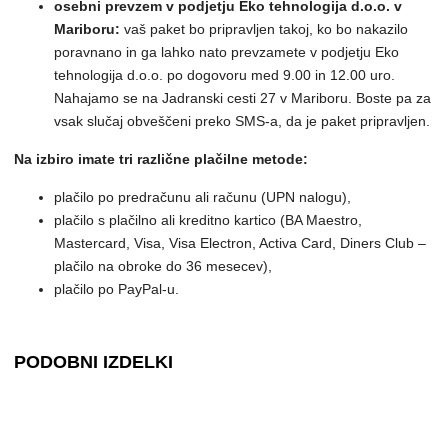
osebni prevzem v podjetju Eko tehnologija d.o.o. v
Mariboru:
vaš paket bo pripravljen takoj, ko bo nakazilo
poravnano in ga lahko nato prevzamete v podjetju Eko
tehnologija d.o.o. po dogovoru med 9.00 in 12.00 uro.
Nahajamo se na Jadranski cesti 27 v Mariboru. Boste pa za
vsak slučaj obveščeni preko SMS-a, da je paket pripravljen.
Na izbiro imate tri različne plačilne metode:
plačilo po predračunu ali računu (UPN nalogu),
plačilo s plačilno ali kreditno kartico (BA Maestro,
Mastercard, Visa, Visa Electron, Activa Card, Diners Club –
plačilo na obroke do 36 mesecev),
plačilo po PayPal-u.
PODOBNI IZDELKI