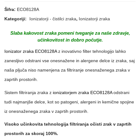
Šifra:
ECO8128A
Kategoriji:
Ionizatorji - čistilci zraka
,
Ionizatorji zraka
Slaba kakovost zraka pomeni tveganje za naše zdravje,
učinkovitost in dobro počutje.
Ionizator zraka ECO8128A
z inovativno filter tehnologijo lahko
zanesljivo odstrani vse onesnažene in alergene delce iz zraka, saj
naša pljuča niso namenjena za filtriranje onesnaženega zraka v
zaprtih prostorih.
Sistem filtriranja zraka z
ionizatorjem zraka ECO8128A
odstrani
tudi najmanjše delce, kot so patogeni, alergeni in kemične spojine
iz onesnaženega zraka v zaprtih prostorih.
Visoko učinkovita tehnologija filtriranja očisti zrak v zaprtih
prostorih za skoraj 100%.