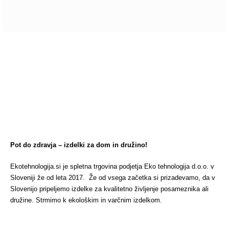
Pišite nam!
Pot do zdravja – izdelki za dom in družino!
Ekotehnologija.si je spletna trgovina podjetja Eko tehnologija d.o.o. v
Sloveniji že od leta 2017. Že od vsega začetka si prizadevamo, da v
Slovenijo pripeljemo izdelke za kvalitetno življenje posameznika ali
družine. Strmimo k ekološkim in varčnim izdelkom.