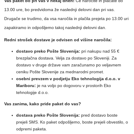
Vaš paket bo pri vas v nekaj dneh!
Če naročite in plačate do
13.00 ure, bo predvidoma že naslednji delovni dan pri vas.
Drugače se trudimo, da vsa naročila in plačila prejeta po 13.00 uri
zapakiramo in odpošljemo takoj naslednji delovni dan.
Redni strošek dostave je odvisen od višine naročila:
dostavo preko Pošte Slovenija:
pri nakupu nad 55 €
brezplačna dostava. Velja za dostavo po Sloveniji. Za
dostavo v druge države vam zaračunamo po veljavnem
ceniku Pošte Slovenije za mednarodni promet.
osebni prevzem v podjetju Eko tehnologija d.o.o. v
Mariboru:
je na voljo po dogovoru v prostorih Eko
tehnologije d.o.o.
Vas zanima, kako pride paket do vas?
dostava preko Pošte Slovenija:
pred dostavo boste
prejeli SMS. Ko paket odpošljemo, boste prejeli obvestilo, o
odpremi paketa.