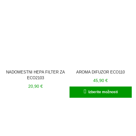
NADOMESTNI HEPA FILTER ZA
AROMA DIFUZOR ECO110
ECO2103
45,90
€
20,90
€
Ta
Izberite možnosti
iz
im
ve
ra
Mo
la