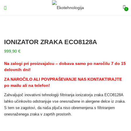
0
IONIZATOR ZRAKA ECO8128A
999,90
€
Na zalogi pri proizvajalcu – dobava samo po naročilu 7 do 15
delovnih dni!
ZA NAROČILO ALI POVPRAŠEVANJE NAS KONTAKTIRAJTE
po mailu ali na telefon!
Zahvaljujoč inovativni tehnologiji filtriranja ionizatorja zraka ECO8128A
lahko učinkovito odstranjuje vse onesnažene in alergene delce iz zraka.
S tem se zagotovi, da naša pljuča niso obremenjena s filtriranjem
onesnaženega zraka v zaprtih prostorih.