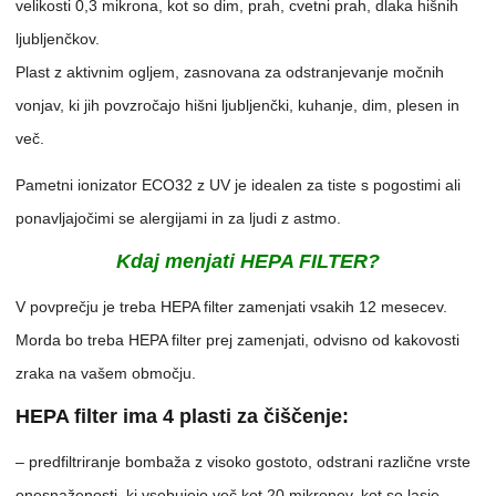
velikosti 0,3 mikrona, kot so dim, prah, cvetni prah, dlaka hišnih
ljubljenčkov.
Plast z aktivnim ogljem, zasnovana za odstranjevanje močnih
vonjav, ki jih povzročajo hišni ljubljenčki, kuhanje, dim, plesen in
več.
Pametni ionizator ECO32 z UV je idealen za tiste s pogostimi ali
ponavljajočimi se alergijami in za ljudi z astmo.
Kdaj menjati HEPA FILTER?
V povprečju je treba HEPA filter zamenjati vsakih 12 mesecev.
Morda bo treba HEPA filter prej zamenjati, odvisno od kakovosti
zraka na vašem območju.
HEPA filter ima 4 plasti za čiščenje:
– predfiltriranje bombaža z visoko gostoto, odstrani različne vrste
onesnaženosti, ki vsebujejo več kot 20 mikronov, kot so lasje,