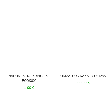
je:
je
195,05 €.
bila:
270,90 €.
NADOMESTNA KRPICA ZA
IONIZATOR ZRAKA ECO8128A
ECOK802
999,90
€
1,00
€