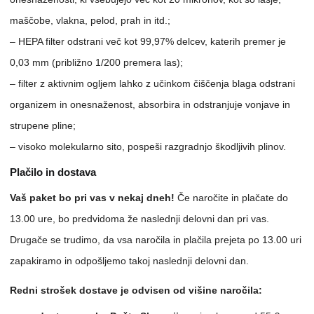
maščobe, vlakna, pelod, prah in itd.;
– HEPA filter odstrani več kot 99,97% delcev, katerih premer je
0,03 mm (približno 1/200 premera las);
– filter z aktivnim ogljem lahko z učinkom čiščenja blaga odstrani
organizem in onesnaženost, absorbira in odstranjuje vonjave in
strupene pline;
– visoko molekularno sito, pospeši razgradnjo škodljivih plinov.
Plačilo in dostava
Vaš paket bo pri vas v nekaj dneh!
Če naročite in plačate do
13.00 ure, bo predvidoma že naslednji delovni dan pri vas.
Drugače se trudimo, da vsa naročila in plačila prejeta po 13.00 uri
zapakiramo in odpošljemo takoj naslednji delovni dan.
Redni strošek dostave je odvisen od višine naročila: