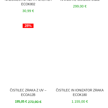
ECOK802
299,00
€
30,99
€
28%
ČISTILEC ZRAKA Z UV –
ČISTILEC IN IONIZATOR ZRAKA
ECOA12B
ECOK180
Trenutna
Izvirna
1.155,00
€
270,90
€
195,05
€
cena
cena