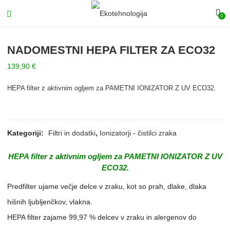
0
NADOMESTNI HEPA FILTER ZA ECO32
139,90
€
HEPA filter z aktivnim ogljem za PAMETNI IONIZATOR Z UV ECO32.
Kategoriji:
Filtri in dodatki
,
Ionizatorji - čistilci zraka
HEPA filter z aktivnim ogljem za
PAMETNI IONIZATOR Z UV
ECO32
.
Predfilter ujame večje delce v zraku, kot so prah, dlake, dlaka
hišnih ljubljenčkov, vlakna.
HEPA filter zajame 99,97 % delcev v zraku in alergenov do