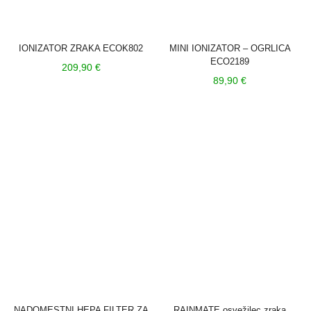
IONIZATOR ZRAKA ECOK802
MINI IONIZATOR – OGRLICA
ECO2189
209,90
€
89,90
€
NADOMESTNI HEPA FILTER ZA
RAINMATE osvežilec zraka