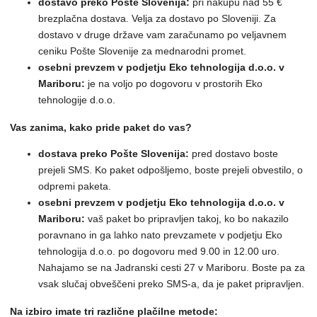
dostavo preko Pošte Slovenija:
pri nakupu nad 55 €
brezplačna dostava. Velja za dostavo po Sloveniji. Za
dostavo v druge države vam zaračunamo po veljavnem
ceniku Pošte Slovenije za mednarodni promet.
osebni prevzem v podjetju Eko tehnologija d.o.o. v
Mariboru:
je na voljo po dogovoru v prostorih Eko
tehnologije d.o.o.
Vas zanima, kako pride paket do vas?
dostava preko Pošte Slovenija:
pred dostavo boste
prejeli SMS. Ko paket odpošljemo, boste prejeli obvestilo, o
odpremi paketa.
osebni prevzem v podjetju Eko tehnologija d.o.o. v
Mariboru:
vaš paket bo pripravljen takoj, ko bo nakazilo
poravnano in ga lahko nato prevzamete v podjetju Eko
tehnologija d.o.o. po dogovoru med 9.00 in 12.00 uro.
Nahajamo se na Jadranski cesti 27 v Mariboru. Boste pa za
vsak slučaj obveščeni preko SMS-a, da je paket pripravljen.
Na izbiro imate tri različne plačilne metode: