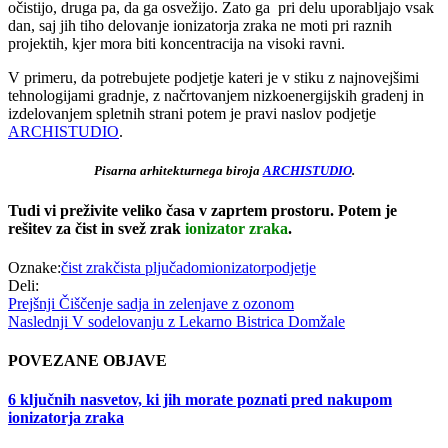
očistijo, druga pa, da ga osvežijo. Zato ga pri delu uporabljajo vsak
dan, saj jih tiho delovanje ionizatorja zraka ne moti pri raznih
projektih, kjer mora biti koncentracija na visoki ravni.
V primeru, da potrebujete podjetje kateri je v stiku z najnovejšimi
tehnologijami gradnje, z načrtovanjem nizkoenergijskih gradenj in
izdelovanjem spletnih strani potem je pravi naslov podjetje
ARCHISTUDIO
.
Pisarna arhitekturnega biroja
ARCHISTUDIO
.
Tudi vi preživite veliko časa v zaprtem prostoru. Potem je
rešitev za čist in svež zrak
ionizator zraka
.
Oznake:
čist zrak
čista pljuča
dom
ionizator
podjetje
Deli:
Navigacija
Prejšnja
Prejšnji
Čiščenje sadja in zelenjave z ozonom
objava:
Naslednja
Naslednji
V sodelovanju z Lekarno Bistrica Domžale
prispevka
objava:
POVEZANE OBJAVE
6 ključnih nasvetov, ki jih morate poznati pred nakupom
ionizatorja zraka