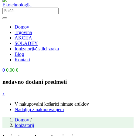
Domov
Trgovina
AKCIJA
SOLADEY
Ionizatorji/čistilci zraka
Blog
Kontakt
0
0,00
€
nedavno dodani predmeti
x
V nakupovalni košarici nimate artiklov
Nadaljuj z nakupovanjem
Domov
/
Ionizatorji