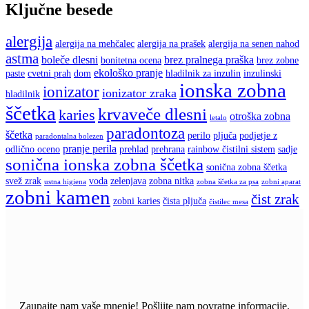
Ključne besede
alergija
alergija na mehčalec
alergija na prašek
alergija na senen nahod
astma
boleče dlesni
brez pralnega praška
bonitetna ocena
brez zobne
ekološko pranje
paste
cvetni prah
dom
hladilnik za inzulin
inzulinski
ionska zobna
ionizator
ionizator zraka
hladilnik
ščetka
krvaveče dlesni
karies
otroška zobna
letalo
paradontoza
ščetka
perilo
pljuča
podjetje z
paradontalna bolezen
pranje perila
odlično oceno
prehlad
prehrana
rainbow čistilni sistem
sadje
sonična ionska zobna ščetka
sonična zobna ščetka
svež zrak
voda
zelenjava
zobna nitka
ustna higiena
zobna ščetka za psa
zobni aparat
zobni kamen
čist zrak
zobni karies
čista pljuča
čistilec mesa
Zaupajte nam vaše mnenje! Pošljite nam povratne informacije.