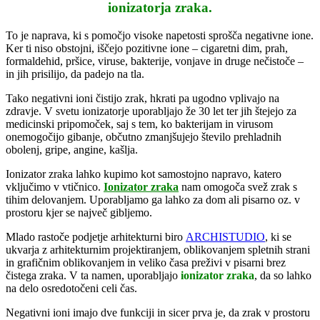
ionizatorja zraka.
To je naprava, ki s pomočjo visoke napetosti sprošča negativne ione.
Ker ti niso obstojni, iščejo pozitivne ione – cigaretni dim, prah,
formaldehid, pršice, viruse, bakterije, vonjave in druge nečistoče –
in jih prisilijo, da padejo na tla.
Tako negativni ioni čistijo zrak, hkrati pa ugodno vplivajo na
zdravje. V svetu ionizatorje uporabljajo že 30 let ter jih štejejo za
medicinski pripomoček, saj s tem, ko bakterijam in virusom
onemogočijo gibanje, občutno zmanjšujejo število prehladnih
obolenj, gripe, angine, kašlja.
Ionizator zraka lahko kupimo kot samostojno napravo, katero
vključimo v vtičnico.
Ionizator zraka
nam omogoča svež zrak s
tihim delovanjem. Uporabljamo ga lahko za dom ali pisarno oz. v
prostoru kjer se največ gibljemo.
Mlado rastoče podjetje arhitekturni biro
ARCHISTUDIO
, ki se
ukvarja z arhitekturnim projektiranjem, oblikovanjem spletnih strani
in grafičnim oblikovanjem in veliko časa preživi v pisarni brez
čistega zraka. V ta namen, uporabljajo
ionizator zraka
, da so lahko
na delo osredotočeni celi čas.
Negativni ioni imajo dve funkciji in sicer prva je, da zrak v prostoru