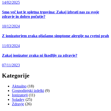
Posted
14/02/2025
on
Smo več kot le spletna trgovina: Zakaj izbrati nas za svoje
zdravje in dobro počutje?
Posted
10/12/2024
on
Z ionizatorjem zraka oljašamo simptome alergije na cvetni prah
Posted
11/03/2024
on
Zakaj ionizator zraka ni škodljiv za zdravje?
Posted
07/11/2023
on
Kategorije
Aktualno
(18)
Gospodinjski izdelki
(9)
Ionizatorji
(11)
Soladey
(25)
Zdravje
(26)