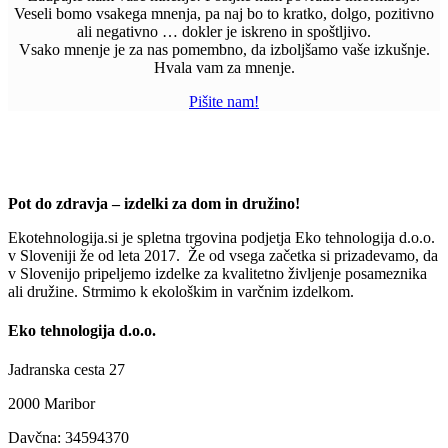
Veseli bomo vsakega mnenja, pa naj bo to kratko, dolgo, pozitivno
ali negativno … dokler je iskreno in spoštljivo.
Vsako mnenje je za nas pomembno, da izboljšamo vaše izkušnje.
Hvala vam za mnenje.
Pišite nam!
Pot do zdravja – izdelki za dom in družino!
Ekotehnologija.si je spletna trgovina podjetja Eko tehnologija d.o.o.
v Sloveniji že od leta 2017. Že od vsega začetka si prizadevamo, da
v Slovenijo pripeljemo izdelke za kvalitetno življenje posameznika
ali družine. Strmimo k ekološkim in varčnim izdelkom.
Eko tehnologija d.o.o.
Jadranska cesta 27
2000 Maribor
Davčna: 34594370