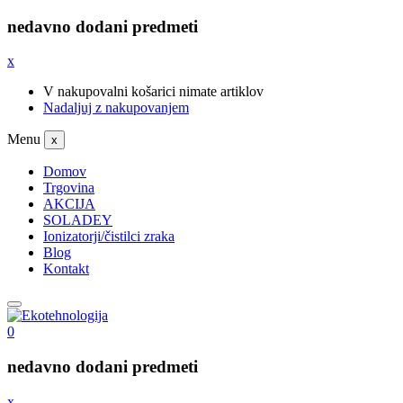
nedavno dodani predmeti
x
V nakupovalni košarici nimate artiklov
Nadaljuj z nakupovanjem
Menu
x
Domov
Trgovina
AKCIJA
SOLADEY
Ionizatorji/čistilci zraka
Blog
Kontakt
0
nedavno dodani predmeti
x