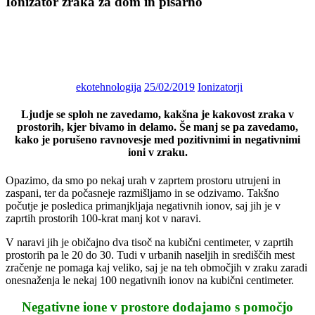
Ionizator zraka za dom in pisarno
Posted
on
ekotehnologija
25/02/2019
Ionizatorji
Ljudje se sploh ne zavedamo, kakšna je kakovost zraka v
prostorih, kjer bivamo in delamo. Še manj se pa zavedamo,
kako je porušeno ravnovesje med pozitivnimi in negativnimi
ioni v zraku.
Opazimo, da smo po nekaj urah v zaprtem prostoru utrujeni in
zaspani, ter da počasneje razmišljamo in se odzivamo. Takšno
počutje je posledica primanjkljaja negativnih ionov, saj jih je v
zaprtih prostorih 100-krat manj kot v naravi.
V naravi jih je običajno dva tisoč na kubični centimeter, v zaprtih
prostorih pa le 20 do 30. Tudi v urbanih naseljih in središčih mest
zračenje ne pomaga kaj veliko, saj je na teh območjih v zraku zaradi
onesnaženja le nekaj 100 negativnih ionov na kubični centimeter.
Negativne ione v prostore dodajamo s pomočjo