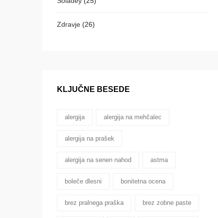
Soladey
(25)
Zdravje
(26)
KLJUČNE BESEDE
alergija
alergija na mehčalec
alergija na prašek
alergija na senen nahod
astma
boleče dlesni
bonitetna ocena
brez pralnega praška
brez zobne paste