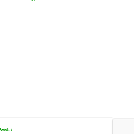
0
SGeek.si