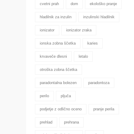
cvetni prah
dom
ekološko pranje
hladilnik za inzulin
inzulinski hladilnik
ionizator
ionizator zraka
ionska zobna ščetka
karies
krvaveče dlesni
letalo
otroška zobna ščetka
paradontalna bolezen
paradontoza
perilo
pljuča
podjetje z odlično oceno
pranje perila
prehlad
prehrana