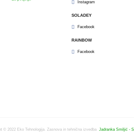
Instagram
SOLADEY
Facebook
RAINBOW
Facebook
ht © 2022 Eko Tehnologija. Zasnova in tehnična izvedba
Jadranka Smiljić - 