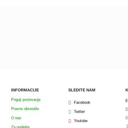
Zaupajte nam vaše mnenje! Pošljite nam povratne informacije.
a mnenja, pa naj bo to kratko, dolgo, pozitivno ali negativno … dokler je isk
 mnenje je za nas pomembno, da izboljšamo vaše izkušnje. Hvala vam za m
Pišite nam!
INFORMACIJE
SLEDITE NAM
Pogoji poslovanja
E
Facebook
Pravno obvestilo
Twitter
O nas
Youtube
Za podjetja