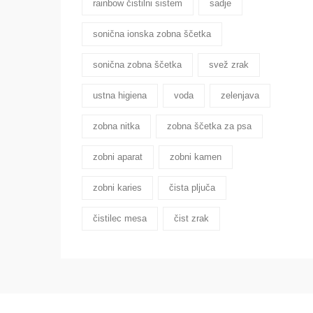
rainbow čistilni sistem
sadje
sonična ionska zobna ščetka
sonična zobna ščetka
svež zrak
ustna higiena
voda
zelenjava
zobna nitka
zobna ščetka za psa
zobni aparat
zobni kamen
zobni karies
čista pljuča
čistilec mesa
čist zrak