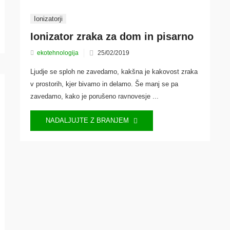
Ionizatorji
Ionizator zraka za dom in pisarno
Posted
ekotehnologija
25/02/2019
on
Ljudje se sploh ne zavedamo, kakšna je kakovost zraka
v prostorih, kjer bivamo in delamo. Še manj se pa
zavedamo, kako je porušeno ravnovesje ...
NADALJUJTE Z BRANJEM