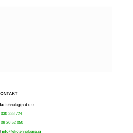
reno in spoštljivo.
nenje.
KONTAKT
ko tehnologija d.o.o.
030 333 724
08 20 52 050
info@ekotehnologija.si