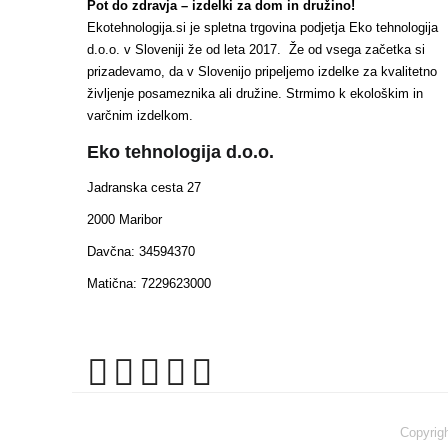
Pot do zdravja – izdelki za dom in družino!
Ekotehnologija.si je spletna trgovina podjetja Eko tehnologija
d.o.o. v Sloveniji že od leta 2017. Že od vsega začetka si
prizadevamo, da v Slovenijo pripeljemo izdelke za kvalitetno
življenje posameznika ali družine. Strmimo k ekološkim in
varčnim izdelkom.
Eko tehnologija d.o.o.
Jadranska cesta 27
2000 Maribor
Davčna: 34594370
Matična: 7229623000
Copyrig