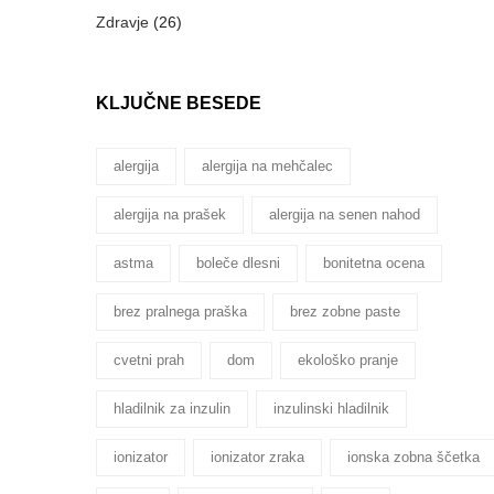
Zdravje
(26)
KLJUČNE BESEDE
alergija
alergija na mehčalec
alergija na prašek
alergija na senen nahod
astma
boleče dlesni
bonitetna ocena
brez pralnega praška
brez zobne paste
cvetni prah
dom
ekološko pranje
hladilnik za inzulin
inzulinski hladilnik
ionizator
ionizator zraka
ionska zobna ščetka