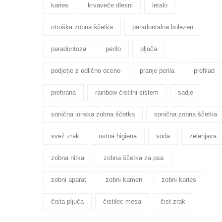
karies
krvaveče dlesni
letalo
otroška zobna ščetka
paradontalna bolezen
paradontoza
perilo
pljuča
podjetje z odlično oceno
pranje perila
prehlad
prehrana
rainbow čistilni sistem
sadje
sonična ionska zobna ščetka
sonična zobna ščetka
svež zrak
ustna higiena
voda
zelenjava
zobna nitka
zobna ščetka za psa
zobni aparat
zobni kamen
zobni karies
čista pljuča
čistilec mesa
čist zrak