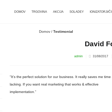
DOMOV
TRGOVINA
AKCIJA
SOLADEY
IONIZATORJI/Č
Domov
/
Testimonial
David F
Posted
admin
31/08/2017
on
“It’s the perfect solution for our business. It really saves me tim
lacking. If you want real marketing that works & effective
implementation.”