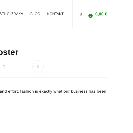
0,00
€
ISTILCI ZRAKA
BLOG
KONTAKT
0
oster
e and effort. fashion is exactly what our business has been