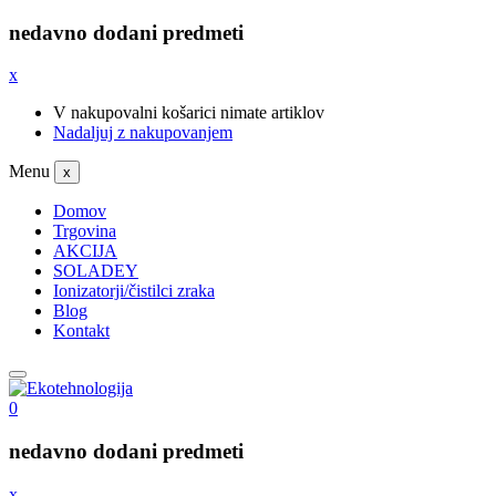
nedavno dodani predmeti
x
V nakupovalni košarici nimate artiklov
Nadaljuj z nakupovanjem
Menu
x
Domov
Trgovina
AKCIJA
SOLADEY
Ionizatorji/čistilci zraka
Blog
Kontakt
0
nedavno dodani predmeti
x