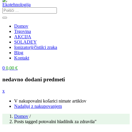
Domov
Trgovina
AKCIJA
SOLADEY
Ionizatorji/čistilci zraka
Blog
Kontakt
0
0,00
€
nedavno dodani predmeti
x
V nakupovalni košarici nimate artiklov
Nadaljuj z nakupovanjem
Domov
/
Posts tagged potovalni hladilnik za zdravila"