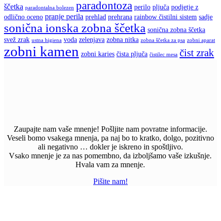
paradontoza
ščetka
perilo
pljuča
podjetje z
paradontalna bolezen
pranje perila
odlično oceno
prehlad
prehrana
rainbow čistilni sistem
sadje
sonična ionska zobna ščetka
sonična zobna ščetka
svež zrak
voda
zelenjava
zobna nitka
ustna higiena
zobna ščetka za psa
zobni aparat
zobni kamen
čist zrak
zobni karies
čista pljuča
čistilec mesa
Zaupajte nam vaše mnenje! Pošljite nam povratne informacije.
Veseli bomo vsakega mnenja, pa naj bo to kratko, dolgo, pozitivno
ali negativno … dokler je iskreno in spoštljivo.
Vsako mnenje je za nas pomembno, da izboljšamo vaše izkušnje.
Hvala vam za mnenje.
Pišite nam!