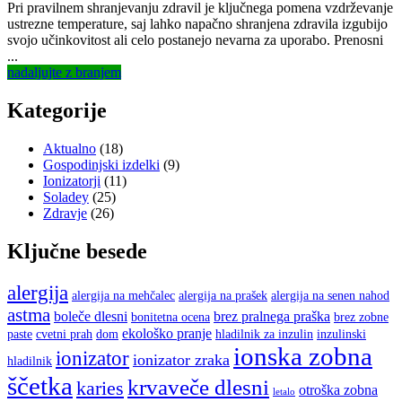
on
Pri pravilnem shranjevanju zdravil je ključnega pomena vzdrževanje
ustrezne temperature, saj lahko napačno shranjena zdravila izgubijo
svojo učinkovitost ali celo postanejo nevarna za uporabo. Prenosni
...
nadaljujte z branjem
Kategorije
Aktualno
(18)
Gospodinjski izdelki
(9)
Ionizatorji
(11)
Soladey
(25)
Zdravje
(26)
Ključne besede
alergija
alergija na mehčalec
alergija na prašek
alergija na senen nahod
astma
boleče dlesni
brez pralnega praška
bonitetna ocena
brez zobne
ekološko pranje
paste
cvetni prah
dom
hladilnik za inzulin
inzulinski
ionska zobna
ionizator
ionizator zraka
hladilnik
ščetka
krvaveče dlesni
karies
otroška zobna
letalo