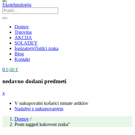
Domov
Trgovina
AKCIJA
SOLADEY
Ionizatorji/čistilci zraka
Blog
Kontakt
0
0,00
€
nedavno dodani predmeti
x
V nakupovalni košarici nimate artiklov
Nadaljuj z nakupovanjem
Domov
/
Posts tagged kakovost zraka"