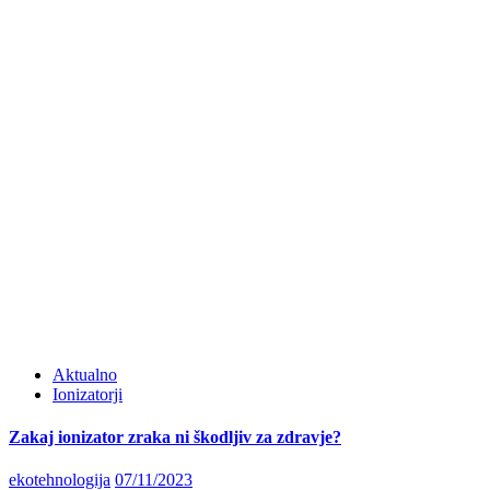
Aktualno
Ionizatorji
Zakaj ionizator zraka ni škodljiv za zdravje?
Posted
ekotehnologija
07/11/2023