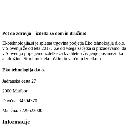
Pot do zdravja – izdelki za dom in družino!
Ekotehnologija.si je spletna trgovina podjetja Eko tehnologija d.o.o.
v Sloveniji že od leta 2017. Že od vsega začetka si prizadevamo, da
v Slovenijo pripeljemo izdelke za kvalitetno življenje posameznika
ali družine. Strmimo k ekološkim in varčnim izdelkom.
Eko tehnologija d.o.o.
Jadranska cesta 27
2000 Maribor
Davčna: 34594370
Matična: 7229623000
Informacije