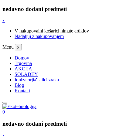
nedavno dodani predmeti
x
V nakupovalni košarici nimate artiklov
Nadaljuj z nakupovanjem
Menu
x
Domov
Trgovina
AKCIJA
SOLADEY
Ionizatorji/čistilci zraka
Blog
Kontakt
0
nedavno dodani predmeti
x