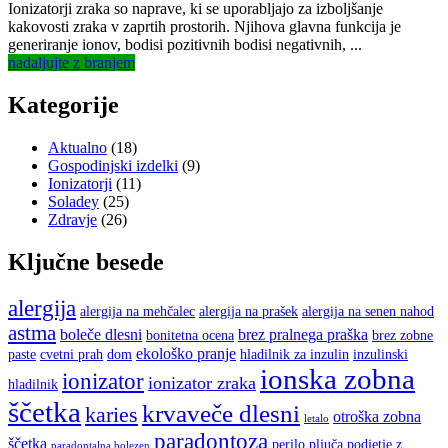
on
Ionizatorji zraka so naprave, ki se uporabljajo za izboljšanje
kakovosti zraka v zaprtih prostorih. Njihova glavna funkcija je
generiranje ionov, bodisi pozitivnih bodisi negativnih, ...
nadaljujte z branjem
Kategorije
Aktualno
(18)
Gospodinjski izdelki
(9)
Ionizatorji
(11)
Soladey
(25)
Zdravje
(26)
Ključne besede
alergija
alergija na mehčalec
alergija na prašek
alergija na senen nahod
astma
boleče dlesni
brez pralnega praška
bonitetna ocena
brez zobne
ekološko pranje
paste
cvetni prah
dom
hladilnik za inzulin
inzulinski
ionska zobna
ionizator
ionizator zraka
hladilnik
ščetka
krvaveče dlesni
karies
otroška zobna
letalo
paradontoza
ščetka
perilo
pljuča
podjetje z
paradontalna bolezen