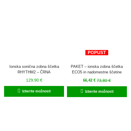
Mo
la
iz
n
st
iz
POPUST
Ionska sonična zobna ščetka
PAKET – ionska zobna ščetka
RHYTHM2 – ČRNA
ECO5 in nadomestne ščetine
Trenutna
Izvirna
129,90
€
73,80
€
66,42
€
cena
cena
Ta
Ta
Izberite možnosti
Izberite možnosti
je:
je
izdelek
iz
66,42 €.
bila:
ima
im
73,80 €.
več
ve
različic.
ra
Možnosti
Mo
lahko
la