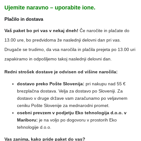
Ujemite naravno – uporabite ione.
Plačilo in dostava
Vaš paket bo pri vas v nekaj dneh!
Če naročite in plačate do
13.00 ure, bo predvidoma že naslednji delovni dan pri vas.
Drugače se trudimo, da vsa naročila in plačila prejeta po 13.00 uri
zapakiramo in odpošljemo takoj naslednji delovni dan.
Redni strošek dostave je odvisen od višine naročila:
dostavo preko Pošte Slovenija:
pri nakupu nad 55 €
brezplačna dostava. Velja za dostavo po Sloveniji. Za
dostavo v druge države vam zaračunamo po veljavnem
ceniku Pošte Slovenije za mednarodni promet.
osebni prevzem v podjetju Eko tehnologija d.o.o. v
Mariboru:
je na voljo po dogovoru v prostorih Eko
tehnologije d.o.o.
Vas zanima, kako pride paket do vas?