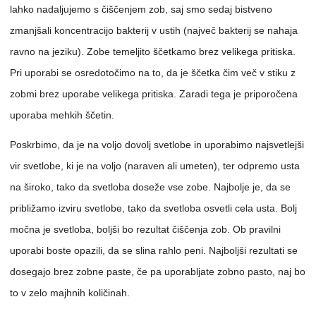
lahko nadaljujemo s čiščenjem zob, saj smo sedaj bistveno
zmanjšali koncentracijo bakterij v ustih (največ bakterij se nahaja
ravno na jeziku). Zobe temeljito ščetkamo brez velikega pritiska.
Pri uporabi se osredotočimo na to, da je ščetka čim več v stiku z
zobmi brez uporabe velikega pritiska. Zaradi tega je priporočena
uporaba mehkih ščetin.
Poskrbimo, da je na voljo dovolj svetlobe in uporabimo najsvetlejši
vir svetlobe, ki je na voljo (naraven ali umeten), ter odpremo usta
na široko, tako da svetloba doseže vse zobe. Najbolje je, da se
približamo izviru svetlobe, tako da svetloba osvetli cela usta. Bolj
močna je svetloba, boljši bo rezultat čiščenja zob. Ob pravilni
uporabi boste opazili, da se slina rahlo peni. Najboljši rezultati se
dosegajo brez zobne paste, če pa uporabljate zobno pasto, naj bo
to v zelo majhnih količinah.