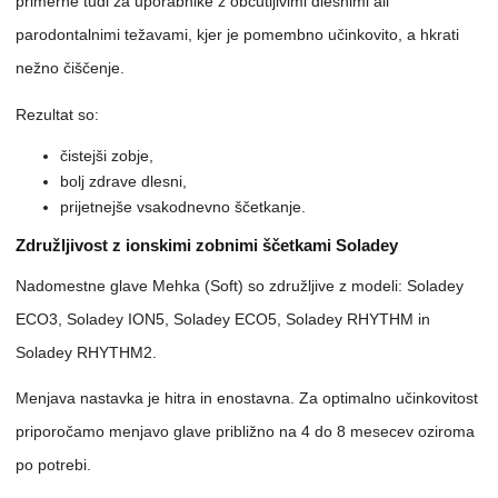
primerne tudi za uporabnike z občutljivimi dlesnimi ali
parodontalnimi težavami, kjer je pomembno učinkovito, a hkrati
nežno čiščenje.
Rezultat so:
čistejši zobje,
bolj zdrave dlesni,
prijetnejše vsakodnevno ščetkanje.
Združljivost z ionskimi zobnimi ščetkami Soladey
Nadomestne glave Mehka (Soft) so združljive z modeli: Soladey
ECO3, Soladey ION5, Soladey ECO5, Soladey RHYTHM in
Soladey RHYTHM2.
Menjava nastavka je hitra in enostavna. Za optimalno učinkovitost
priporočamo menjavo glave približno na 4 do 8 mesecev oziroma
po potrebi.