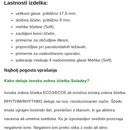
Lastnosti izdelka:
velikost glave: približno 17,8 mm,
dolžina ščetin: približno 9 mm,
mehke ščetine (Soft),
zaobljeni konci ščetin,
primerne za občutljive dlesni,
priporočljive pri parodontalnih težavah,
primerne za vsakodnevno uporabo,
pakiranje vsebuje 4 nadomestne glave Mehka (Soft).
Najbolj pogosta vprašanja
Kako deluje ionska zobna ščetka Soladey?
Ionska zobna ščetka ECO3/ECO5 ali sonična ionska zobna ščetka
RHYTHM/RHYTHM2 deluje na nov, revolucionaren način. Ščetki
imata vgrajen kovinski del, prevlečen s titanom, ki ga aktivira
naravna ali umetna svetloba. Ko je izpostavljen svetlobi proizvaja
negativne ione. Negativni ioni preko stika z vodo ali slino