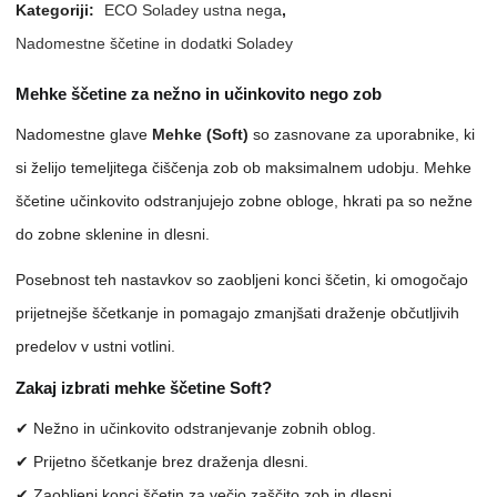
Kategoriji:
ECO Soladey ustna nega
,
Nadomestne ščetine in dodatki Soladey
Mehke ščetine za nežno in učinkovito nego zob
Nadomestne glave
Mehke (Soft)
so zasnovane za uporabnike, ki
si želijo temeljitega čiščenja zob ob maksimalnem udobju. Mehke
ščetine učinkovito odstranjujejo zobne obloge, hkrati pa so nežne
do zobne sklenine in dlesni.
Posebnost teh nastavkov so zaobljeni konci ščetin, ki omogočajo
prijetnejše ščetkanje in pomagajo zmanjšati draženje občutljivih
predelov v ustni votlini.
Zakaj izbrati mehke ščetine Soft?
✔ Nežno in učinkovito odstranjevanje zobnih oblog.
✔ Prijetno ščetkanje brez draženja dlesni.
✔ Zaobljeni konci ščetin za večjo zaščito zob in dlesni.