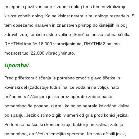
pritegnejo pozitivne ione z zobnih oblog ter s tem nevtralizirajo
kislost zobnih oblog. Ko se kislost nevtralizira, obloge razpadejo. S
tem dosežemo naraven in znanstven pristop do čistejših in bolj
zdravih zob, ter čiste ustne votline. Sonična ionska zobna ščetka
RHYTHM ima še 18.000 vibracij/minuto, RHYTHM2 pa ima
možnost tudi 22.000 vibracij/minuto.
Uporaba!
Pred pričetkom čiščenja je potrebno zmočiti glavo ščetke in
kovinski del (zadostuje tudi slina, če voda ni na voljo), nato
pričnemo s čiščenjem jezika brez uporabe zobne paste,
pomembno še posebej zjutraj, ko so se nabrale želodčne kisline
po spanju. Jezik čistimo z gibi v smeri od grla proti konici jezika.
Pri tem se na ščetki skoncentrirajo bakterije in kislina, zato je
pomembno, da ščetko temeljito speremo. Ko smo očistili jezik,