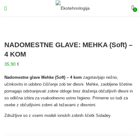
0
NADOMESTNE GLAVE: MEHKA (Soft) –
4 KOM
35,90
€
Nadomestne glave Mehke (Soft) – 4 kom
zagotavljajo nežno,
učinkovito in udobno čiščenje zob ter dlesni. Mehke, zaobljene ščetine
pomagajo odstranjevati zobne obloge brez draženja občutljivih dlesni in
so odlična izbira za vsakodnevno ustno higieno. Primerne so tudi za
osebe z občutljivimi zobmi ali težavami z dlesnimi.
Združljive so z vsemi modeli ionskih zobnih ščetk Soladey.