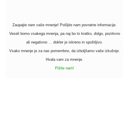
izberete
n
na
st
strani
iz
izdelka
Zaupajte nam vaše mnenje! Pošljite nam povratne informacije.
Veseli bomo vsakega mnenja, pa naj bo to kratko, dolgo, pozitivno
ali negativno … dokler je iskreno in spoštljivo.
Vsako mnenje je za nas pomembno, da izboljšamo vaše izkušnje.
Hvala vam za mnenje.
Pišite nam!