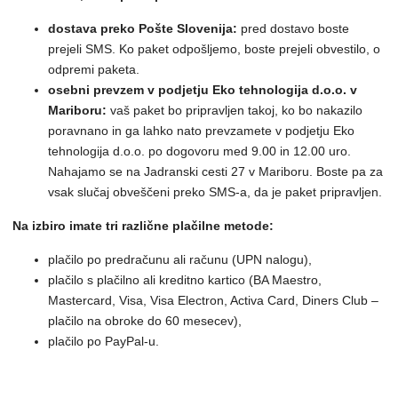
dostava preko Pošte Slovenija:
pred dostavo boste
prejeli SMS. Ko paket odpošljemo, boste prejeli obvestilo, o
odpremi paketa.
osebni prevzem v podjetju Eko tehnologija d.o.o. v
Mariboru:
vaš paket bo pripravljen takoj, ko bo nakazilo
poravnano in ga lahko nato prevzamete v podjetju Eko
tehnologija d.o.o. po dogovoru med 9.00 in 12.00 uro.
Nahajamo se na Jadranski cesti 27 v Mariboru. Boste pa za
vsak slučaj obveščeni preko SMS-a, da je paket pripravljen.
Na izbiro imate tri različne plačilne metode:
plačilo po predračunu ali računu (UPN nalogu),
plačilo s plačilno ali kreditno kartico (BA Maestro,
Mastercard, Visa, Visa Electron, Activa Card, Diners Club –
plačilo na obroke do 60 mesecev),
plačilo po PayPal-u.