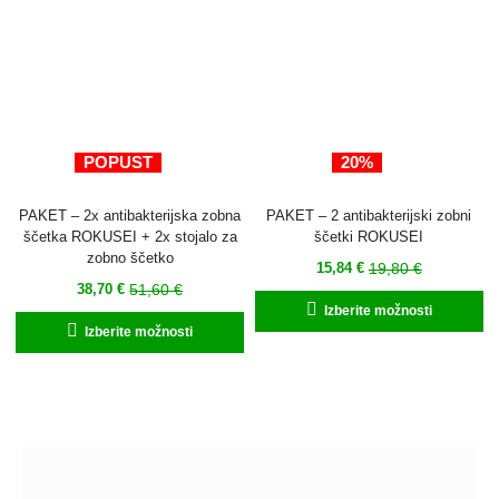
izberete
iz
na
n
strani
st
izdelka
iz
POPUST
20%
PAKET – 2x antibakterijska zobna
PAKET – 2 antibakterijski zobni
ščetka ROKUSEI + 2x stojalo za
ščetki ROKUSEI
zobno ščetko
Trenutna
Izvirna
19,80
€
15,84
€
Trenutna
Izvirna
51,60
€
38,70
€
cena
cena
Ta
Izberite možnosti
cena
cena
je:
je
Ta
iz
Izberite možnosti
je:
je
15,84 €.
bila:
izdelek
im
38,70 €.
bila:
19,80 €.
ima
ve
51,60 €.
več
ra
različic.
Mo
Možnosti
la
lahko
iz