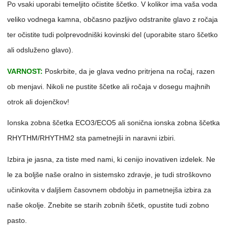
Po vsaki uporabi temeljito očistite ščetko. V kolikor ima vaša voda
veliko vodnega kamna, občasno pazljivo odstranite glavo z ročaja
ter očistite tudi polprevodniški kovinski del (uporabite staro ščetko
ali odsluženo glavo).
VARNOST:
Poskrbite, da je glava vedno pritrjena na ročaj, razen
ob menjavi. Nikoli ne pustite ščetke ali ročaja v dosegu majhnih
otrok ali dojenčkov!
Ionska zobna ščetka ECO3/ECO5 ali sonična ionska zobna ščetka
RHYTHM/RHYTHM2 sta pametnejši in naravni izbiri.
Izbira je jasna, za tiste med nami, ki cenijo inovativen izdelek. Ne
le za boljše naše oralno in sistemsko zdravje, je tudi stroškovno
učinkovita v daljšem časovnem obdobju in pametnejša izbira za
naše okolje. Znebite se starih zobnih ščetk, opustite tudi zobno
pasto.