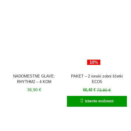
10%
NADOMESTNE GLAVE:
PAKET – 2 ionski zobni ščetki
RHYTHM2 – 4 KOM
ECO5
Trenutna
Izvirna
36,90
€
73,80
€
66,42
€
cena
cena
Ta
Izberite možnosti
je:
je
iz
66,42 €.
bila:
im
73,80 €.
ve
ra