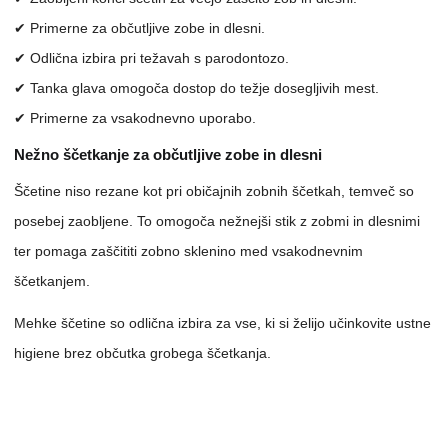
✔ Primerne za občutljive zobe in dlesni.
✔ Odlična izbira pri težavah s parodontozo.
✔ Tanka glava omogoča dostop do težje dosegljivih mest.
✔ Primerne za vsakodnevno uporabo.
Nežno ščetkanje za občutljive zobe in dlesni
Ščetine niso rezane kot pri običajnih zobnih ščetkah, temveč so
posebej zaobljene. To omogoča nežnejši stik z zobmi in dlesnimi
ter pomaga zaščititi zobno sklenino med vsakodnevnim
ščetkanjem.
Mehke ščetine so odlična izbira za vse, ki si želijo učinkovite ustne
higiene brez občutka grobega ščetkanja.