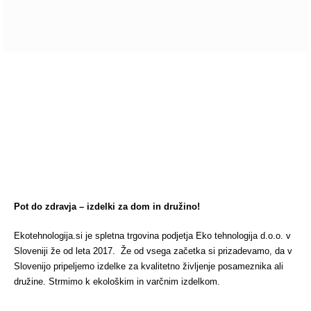
Hvala vam za mnenje.
Pišite nam!
Pot do zdravja – izdelki za dom in družino!
Ekotehnologija.si je spletna trgovina podjetja Eko tehnologija d.o.o. v
Sloveniji že od leta 2017. Že od vsega začetka si prizadevamo, da v
Slovenijo pripeljemo izdelke za kvalitetno življenje posameznika ali
družine. Strmimo k ekološkim in varčnim izdelkom.