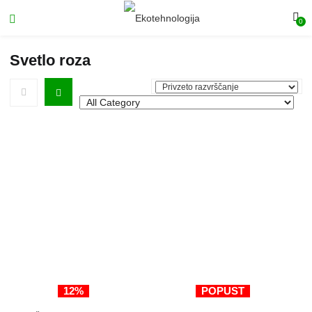
0
Svetlo roza
12%
POPUST