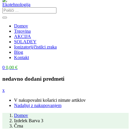
Domov
Trgovina
AKCIJA
SOLADEY
Ionizatorji/čistilci zraka
Blog
Kontakt
0
0,00
€
nedavno dodani predmeti
x
V nakupovalni košarici nimate artiklov
Nadaljuj z nakupovanjem
Domov
Izdelek Barva 3
Črna