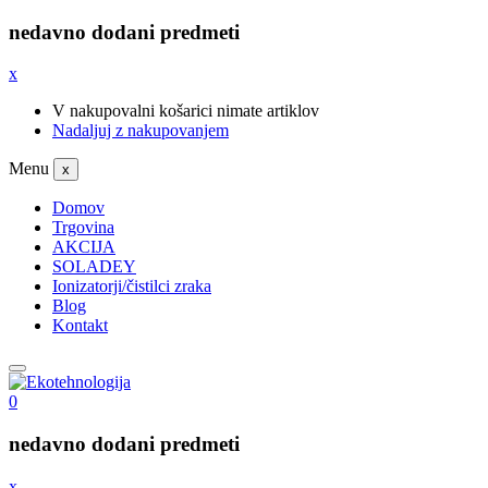
nedavno dodani predmeti
x
V nakupovalni košarici nimate artiklov
Nadaljuj z nakupovanjem
Menu
x
Domov
Trgovina
AKCIJA
SOLADEY
Ionizatorji/čistilci zraka
Blog
Kontakt
0
nedavno dodani predmeti
x