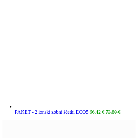
Trenutna
Izvirna
PAKET - 2 ionski zobni ščetki ECO5
66,42
€
73,80
€
cena
cena
je:
je
66,42 €.
bila:
73,80 €.