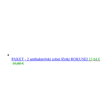
PAKET - 2 antibakterijski zobni ščetki ROKUSEI
15,84
€
Trenutna
Izvirna
19,80
€
cena
cena
je:
je
15,84 €.
bila:
19,80 €.