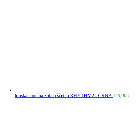
Ionska sonična zobna ščetka RHYTHM2 - ČRNA
129,90
€