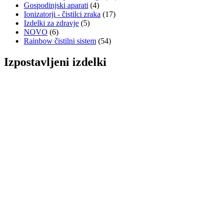
Gospodinjski aparati
(4)
izberete
Ionizatorji - čistilci zraka
(17)
na
Izdelki za zdravje
(5)
strani
NOVO
(6)
izdelka
Rainbow čistilni sistem
(54)
Izpostavljeni izdelki