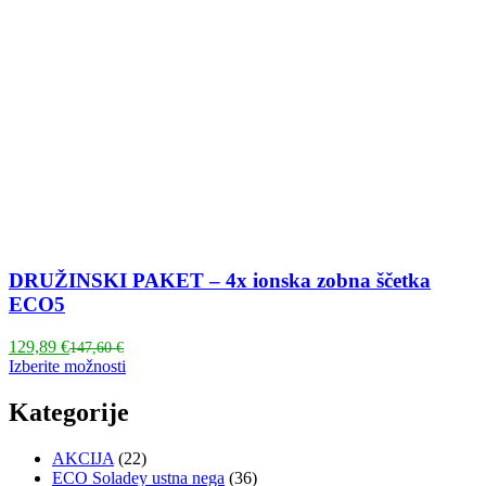
DRUŽINSKI PAKET – 4x ionska zobna ščetka
ECO5
Trenutna
Izvirna
129,89
€
147,60
€
cena
cena
Ta
Izberite možnosti
je:
je
izdelek
129,89 €.
bila:
ima
Kategorije
147,60 €.
več
različic.
AKCIJA
(22)
Možnosti
ECO Soladey ustna nega
(36)
lahko