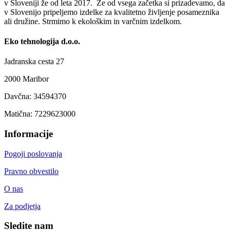
v Sloveniji že od leta 2017. Že od vsega začetka si prizadevamo, da
v Slovenijo pripeljemo izdelke za kvalitetno življenje posameznika
ali družine. Strmimo k ekološkim in varčnim izdelkom.
Eko tehnologija d.o.o.
Jadranska cesta 27
2000 Maribor
Davčna: 34594370
Matična: 7229623000
Informacije
Pogoji poslovanja
Pravno obvestilo
O nas
Za podjetja
Sledite nam