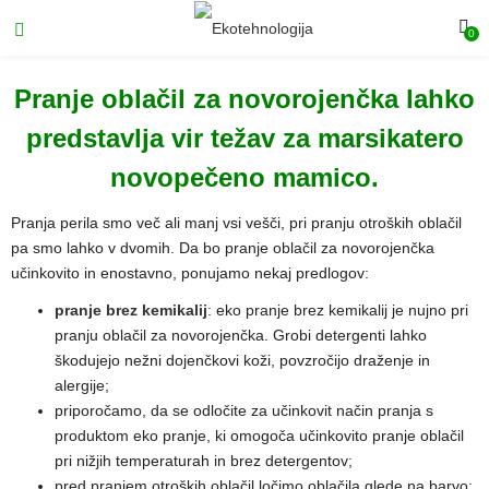
0
Pranje oblačil za novorojenčka
lahko
predstavlja vir težav za marsikatero
novopečeno mamico.
Pranja perila smo več ali manj vsi vešči, pri pranju otroških oblačil
pa smo lahko v dvomih. Da bo pranje oblačil za novorojenčka
učinkovito in enostavno, ponujamo nekaj predlogov:
pranje brez kemikalij
: eko pranje brez kemikalij je nujno pri
pranju oblačil za novorojenčka. Grobi detergenti lahko
škodujejo nežni dojenčkovi koži, povzročijo draženje in
alergije;
priporočamo, da se odločite za učinkovit način pranja s
produktom eko pranje, ki omogoča učinkovito pranje oblačil
pri nižjih temperaturah in brez detergentov;
pred pranjem otroških oblačil ločimo oblačila glede na barvo: