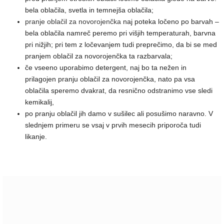
bela oblačila, svetla in temnejša oblačila;
pranje oblačil za novorojenčka
naj poteka ločeno po barvah –
bela oblačila namreč peremo pri višjih temperaturah, barvna
pri nižjih; pri tem z ločevanjem tudi preprečimo, da bi se med
pranjem oblačil za novorojenčka ta razbarvala;
če vseeno uporabimo detergent, naj bo ta nežen in
prilagojen pranju oblačil za novorojenčka, nato pa vsa
oblačila speremo dvakrat, da resnično odstranimo vse sledi
kemikalij,
po pranju oblačil jih damo v sušilec ali posušimo naravno. V
slednjem primeru se vsaj v prvih mesecih priporoča tudi
likanje.