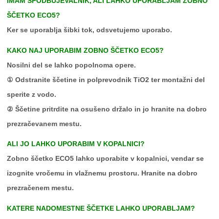
IMAM SPODBUJEVALNIK, ALI LAHKO UPORABLJAM ZOBNO
ŠČETKO ECO5?
Ker se uporablja šibki tok, odsvetujemo uporabo.
KAKO NAJ UPORABIM ZOBNO ŠČETKO ECO5?
Nosilni del se lahko popolnoma opere.
① Odstranite ščetine in polprevodnik TiO2 ter montažni del
sperite z vodo.
② Ščetine pritrdite na osušeno držalo in jo hranite na dobro
prezračevanem mestu.
ALI JO LAHKO UPORABIM V KOPALNICI?
Zobno ščetko ECO5 lahko uporabite v kopalnici, vendar se
izognite vročemu in vlažnemu prostoru. Hranite na dobro
prezračenem mestu.
KATERE NADOMESTNE ŠČETKE LAHKO UPORABLJAM?