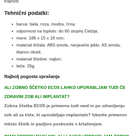
trajnost.
Tehnični podatki:
barva: bela, roza, modra, črna;
odpornost na toploto: do 60 stopinj Celzija;
mere: 186 x 15 x 18 mm;
material držala: ABS smola, nerjaveče jeklo, AS smola,
titanov oksid;
material ščetine: najlon;
teža: 26g.
Najbolj pogosta vprašanja
ALI ZOBNO ŠČETKO ECO5 LAHKO UPORABLJAM TUDI ČE
ZDRAVIM ZOB ALI IMPLANTAT?
Zobna ščetka ECO5 je primerna tudi med in po zdravljenju
zob ali za tiste, ki uporabljajo implantate? Izberite primerno
trdoto ščetk in pazljivo poskusite s krtačenjem.