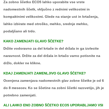
Za zobno ščetko ECO5 lahko uporabite vse vrste
nadomestnih ščetk, vključno z rednimi velikostmi in
kompaktnimi velikostmi. Glede na stanje ust in krtačenja,
lahko izbirate med otroško, mehko, srednje mehko,
podaljšano ali trdo.
KAKO ZAMENJATI GLAVO ŠČETKE?
Držite vodoravno za del krtače in del držala in ga izvlecite
naravnost. Držite za del držala in krtačo varno potisnite na
držlo, dokler ne klikne.
KDAJ ZAMENJATI ZAMENLJIVO GLAVO ŠČETKE?
Ocenjena zamenjava nadomestnih glav zobne ščetke je od 6
do 8 mesecev. Ko se ščetine na zobni ščetki razcvetijo, jih je
potrebno zamenjati.
ALI LAHKO ENO ZOBNO ŠČETKO ECO5 UPORABLJAMO VSI