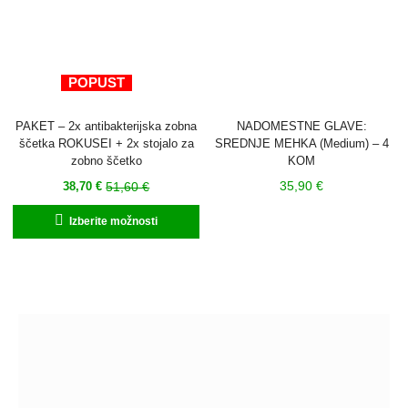
st
iz
POPUST
PAKET – 2x antibakterijska zobna
NADOMESTNE GLAVE:
ščetka ROKUSEI + 2x stojalo za
SREDNJE MEHKA (Medium) – 4
zobno ščetko
KOM
Trenutna
Izvirna
35,90
€
51,60
€
38,70
€
cena
cena
Ta
Izberite možnosti
je:
je
izdelek
38,70 €.
bila:
ima
51,60 €.
več
različic.
Možnosti
lahko
izberete
na
strani