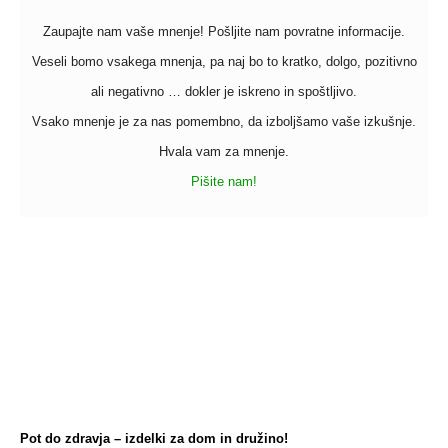
izdelka
Zaupajte nam vaše mnenje! Pošljite nam povratne informacije.
Veseli bomo vsakega mnenja, pa naj bo to kratko, dolgo, pozitivno
ali negativno … dokler je iskreno in spoštljivo.
Vsako mnenje je za nas pomembno, da izboljšamo vaše izkušnje.
Hvala vam za mnenje.
Pišite nam!
Pot do zdravja – izdelki za dom in družino!