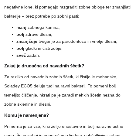
negativne ione, ki pomagajo razgraditi zobne obloge ter zmanjšati
bakterije – brez potrebe po zobni pasti:
manj
zobnega kamna,
bolj
zdrave dlesni,
zmanjšuje
tveganje za parodontozo in vnetje dlesni,
bolj
gladki in čisti zobje,
svež
zadah.
Zakaj je drugačna od navadnih ščetk?
Za razliko od navadnih zobnih ščetk, ki čistijo le mehansko,
Soladey ECO5 deluje tudi na ravni bakterij. To pomeni bolj
temeljito čiščenje, hkrati pa je zaradi mehkih ščetin nežna do
zobne sklenine in dlesni.
Komu je namenjena?
Primerna je za vse, ki si želijo enostavne in bolj naravne ustne
nege. Še posebej jo priporočamo ljudem z občutljivimi zobmi,