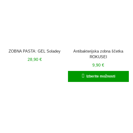
na
strani
izdelka
ZOBNA PASTA: GEL Soladey
Antibakterijska zobna ščetka
ROKUSEI
28,90
€
9,90
€
Ta
Izberite možnosti
iz
im
ve
ra
Mo
la
iz
n