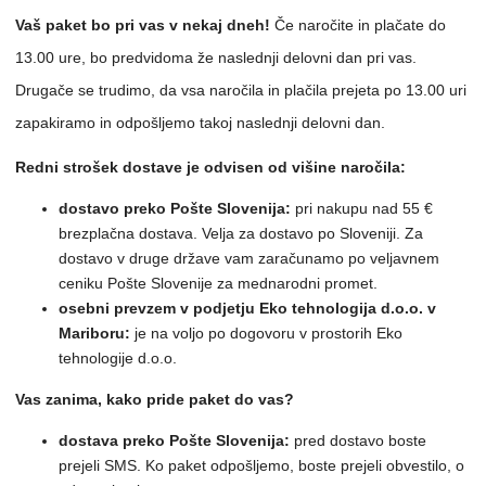
Vaš paket bo pri vas v nekaj dneh!
Če naročite in plačate do
13.00 ure, bo predvidoma že naslednji delovni dan pri vas.
Drugače se trudimo, da vsa naročila in plačila prejeta po 13.00 uri
zapakiramo in odpošljemo takoj naslednji delovni dan.
Redni strošek dostave je odvisen od višine naročila:
dostavo preko Pošte Slovenija:
pri nakupu nad 55 €
brezplačna dostava. Velja za dostavo po Sloveniji. Za
dostavo v druge države vam zaračunamo po veljavnem
ceniku Pošte Slovenije za mednarodni promet.
osebni prevzem v podjetju Eko tehnologija d.o.o. v
Mariboru:
je na voljo po dogovoru v prostorih Eko
tehnologije d.o.o.
Vas zanima, kako pride paket do vas?
dostava preko Pošte Slovenija:
pred dostavo boste
prejeli SMS. Ko paket odpošljemo, boste prejeli obvestilo, o