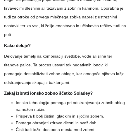
krvavečimi dlesnimi ali težavami z zobnim kamnom. Uporabna je
tudi za otroke od prvega mlečnega zobka naprej z ustreznimi
nastavki ter za vse, ki želijo enostavno in učinkovito rešitev tudi na
poti.
Kako deluje?
Delovanje temelji na kombinaciji svetlobe, vode ali sline ter
titanove palice. Ta proces ustvari tok negativnih ionov, ki
pomagajo destabilizirati zobne obloge, kar omogoča njihovo lažje
odstranjevanje skupaj z bakterijami.
Zakaj izbrati ionsko zobno ščetko Soladey?
Ionska tehnologija pomaga pri odstranjevanju zobnih oblog
na nežen način.
Prispeva k bolj čistim, gladkim in sijočim zobem.
Pomaga ohranjati zdrave dlesni in svež dah.
Čisti tudi težje dostopna mesta med zobmi.