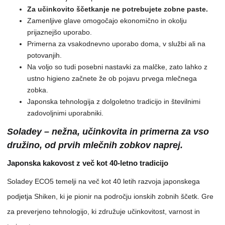
Za učinkovito ščetkanje ne potrebujete zobne paste.
Zamenljive glave omogočajo ekonomično in okolju
prijaznejšo uporabo.
Primerna za vsakodnevno uporabo doma, v službi ali na
potovanjih.
Na voljo so tudi posebni nastavki za malčke, zato lahko z
ustno higieno začnete že ob pojavu prvega mlečnega
zobka.
Japonska tehnologija z dolgoletno tradicijo in številnimi
zadovoljnimi uporabniki.
Soladey – nežna, učinkovita in primerna za vso
družino, od prvih mlečnih zobkov naprej.
Japonska kakovost z več kot 40-letno tradicijo
Soladey ECO5 temelji na več kot 40 letih razvoja japonskega
podjetja Shiken, ki je pionir na področju ionskih zobnih ščetk. Gre
za preverjeno tehnologijo, ki združuje učinkovitost, varnost in