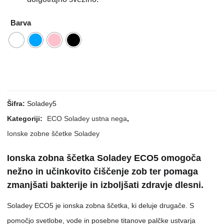
Barva
Šifra:
Soladey5
Kategoriji:
ECO Soladey ustna nega
,
Ionske zobne ščetke Soladey
Ionska zobna ščetka Soladey ECO5 omogoča
nežno in učinkovito čiščenje zob ter pomaga
zmanjšati bakterije in izboljšati zdravje dlesni.
Soladey ECO5 je ionska zobna ščetka, ki deluje drugače. S
pomočjo svetlobe, vode in posebne titanove palčke ustvarja