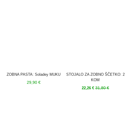
ZOBNA PASTA: Soladey MUKU
STOJALO ZA ZOBNO ŠČETKO: 2
KOM
29,90
€
Trenutna
Izvirna
31,80
€
22,26
€
cena
cena
je:
je
22,26 €.
bila:
31,80 €.