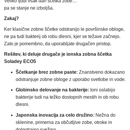
Veliko ljudi vsak dan ščetka zobe…
pa se stanje ne izboljša.
Zakaj?
Ker klasične zobne ščetke odstranijo le površinske obloge,
ne pa tudi bakterij ob robu dlesni, kjer se težave začnejo.
Zato je pomembno, da uporabljate drugačen pristop.
Rešitev, ki deluje drugače je ionska zobna ščetka
Soladey ECO5
Ščetkanje brez zobne paste:
Znanstveno dokazano
odstranjuje zobne obloge z uporabo svetlobe in vode.
Globinsko delovanje na bakterije:
Ioni oslabijo
bakterije tudi na težko dostopnih mestih in ob robu
dlesni.
Japonska inovacija za celo družino:
Nežna do
sklenine, primerna za občutljive zobe, otroke in
dolgotrajno svežino.