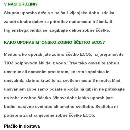
V NAŠI DRUŽINI?
Skupna uporaba držala skrajša življenjsko dobo izdelka
zaradi obrabe delov za pritrditev nadomestnih ščetk. S
higienskega vidika se izogibajte delitvi zobne ščetke.
KAKO UPORABIM IONSKO ZOBNO ŠČETKO ECO5?
Medtem, ko uporabljate zobno ščetko ECO5, najprej zmočite
TiO2 polprevodniški del z vodo. Prav tako osvetlite zobe s
umetnim ali naravnim prostorom, kot sta kopalnica in
umivalnik, skrbno krtačite na svetlem mestu 3 minute. Med
umivanjem zobe samo božate s krožnimi gibi in ne pritiskajte
na zobe z zobno ščetko. Vir svetlobe lahko uporabljate
bodisi naravno svetlobo ali umetno svetlobo. Svetloba ni
potrebna za shranjevanje zobne ščetke ECO5.
Plačilo in dostava