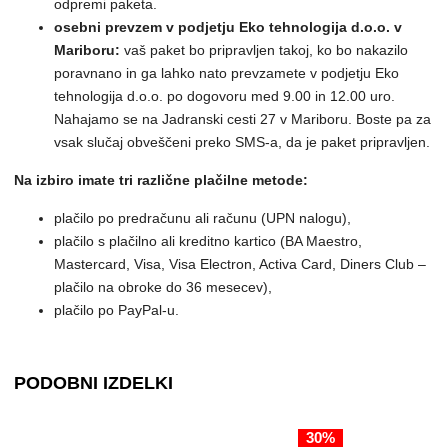
odpremi paketa.
osebni prevzem v podjetju Eko tehnologija d.o.o. v
Mariboru:
vaš paket bo pripravljen takoj, ko bo nakazilo
poravnano in ga lahko nato prevzamete v podjetju Eko
tehnologija d.o.o. po dogovoru med 9.00 in 12.00 uro.
Nahajamo se na Jadranski cesti 27 v Mariboru. Boste pa za
vsak slučaj obveščeni preko SMS-a, da je paket pripravljen.
Na izbiro imate tri različne plačilne metode:
plačilo po predračunu ali računu (UPN nalogu),
plačilo s plačilno ali kreditno kartico (BA Maestro,
Mastercard, Visa, Visa Electron, Activa Card, Diners Club –
plačilo na obroke do 36 mesecev),
plačilo po PayPal-u.
PODOBNI IZDELKI
30%