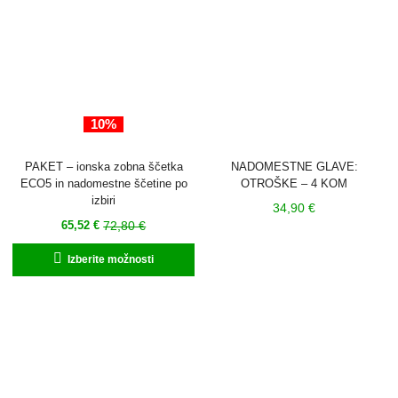
10%
PAKET – ionska zobna ščetka
NADOMESTNE GLAVE:
ECO5 in nadomestne ščetine po
OTROŠKE – 4 KOM
izbiri
34,90
€
Trenutna
Izvirna
72,80
€
65,52
€
cena
cena
Ta
Izberite možnosti
je:
je
izdelek
65,52 €.
bila:
ima
72,80 €.
več
različic.
Možnosti
lahko
izberete